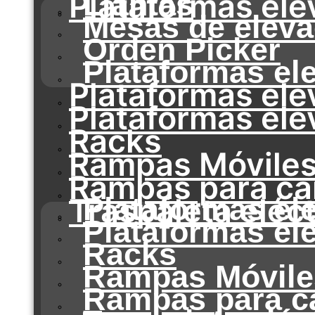
Plataformas ele
Llantas
Mesas de eleva
Orden Picker
Plataformas el
Plataformas ele
Plataformas elev
Racks
Rampas Móvile
Rampas para c
Traspaleta eléct
Plataformas el
Plataformas ele
Racks
Rampas Móvile
Rampas para c