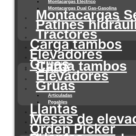
Montacargas Eléctrico
Montacargas Dual Gas-Gasolina
Montacargas S
Patines hidrául
Tractores
Carga tambos
Elevadores
Grúas
Carga tambos
Articuladas
Pegables
Elevadores
Grúas
Articuladas
Pegables
Llantas
Mesas de eleva
Orden Picker