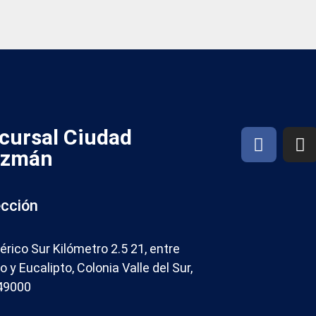
F
I
cursal Ciudad
a
n
zmán
c
s
e
t
b
a
ección
o
g
o
r
férico Sur Kilómetro 2.5 21, entre
k
a
 y Eucalipto, Colonia Valle del Sur,
m
 49000