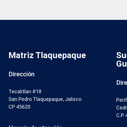
Matriz Tlaquepaque
Su
Gu
Dirección
Dir
Tecalitlan #18
San Pedro Tlaquepaque, Jalisco
Peri
CP 45620
Cedro
C.P.