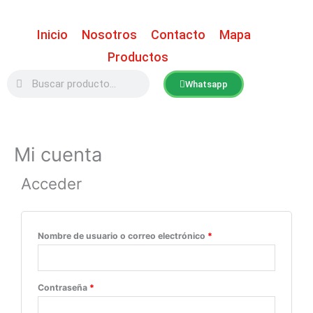
Ir
al
Inicio
Nosotros
Contacto
Mapa
contenido
Productos
Buscar
Buscar
Whatsapp
Mi cuenta
Acceder
Obligatorio
Obligatorio
Nombre de usuario o correo electrónico
*
Contraseña
*