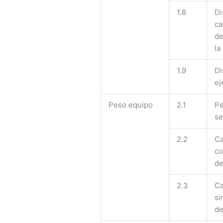
1.8
Di
ca
de
la
1.9
Di
ej
Peso equipo
2.1
Pe
se
2.2
Ca
co
de
2.3
Ca
si
de