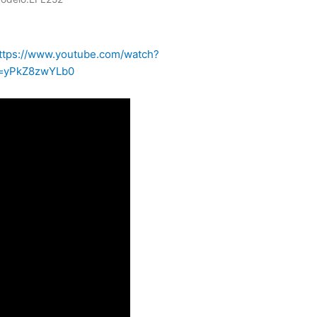
ttps://www.youtube.com/watch?
=yPkZ8zwYLb0