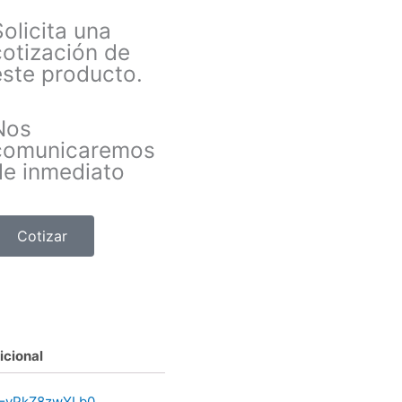
Solicita una
cotización de
este producto.
Nos
comunicaremos
de inmediato
Cotizar
icional
v=yPkZ8zwYLb0