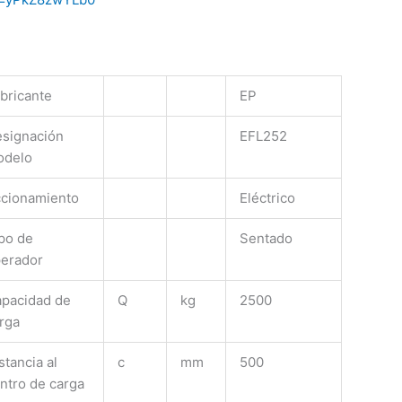
bricante
EP
signación
EFL252
odelo
cionamiento
Eléctrico
po de
Sentado
erador
pacidad de
Q
kg
2500
rga
stancia al
c
mm
500
ntro de carga