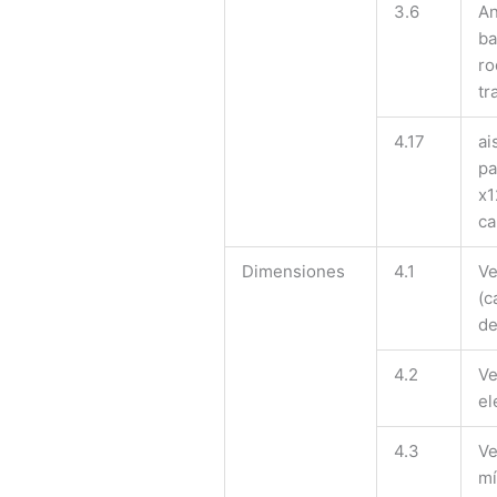
3.6
An
ba
ro
tr
4.17
ai
pa
x1
ca
Dimensiones
4.1
Ve
(c
de
4.2
Ve
el
4.3
Ve
mí