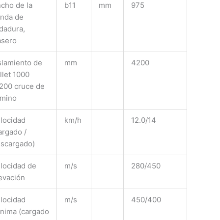
cho de la
b11
mm
975
nda de
dadura,
asero
slamiento de
mm
4200
llet 1000
200 cruce de
mino
locidad
km/h
12.0/14
argado /
scargado)
locidad de
m/s
280/450
evación
locidad
m/s
450/400
nima (cargado