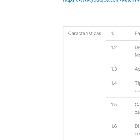
Características
1.1
Fa
1.2
De
M
1.3
Ac
1.4
Ti
op
1.5
Ca
ca
1.6
Di
ce