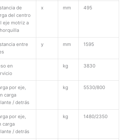
stancia de
x
mm
495
rga del centro
l eje motriz a
 horquilla
stancia entre
y
mm
1595
es
so en
kg
3830
rvicio
rga por eje,
kg
5530/800
n carga
lante / detrás
rga por eje,
kg
1480/2350
n carga
lante / detrás