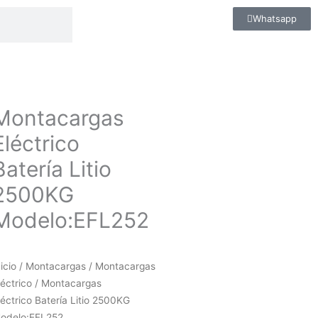
Whatsapp
Montacargas
Eléctrico
Batería Litio
2500KG
Modelo:EFL252
nicio
/
Montacargas
/
Montacargas
léctrico
/ Montacargas
léctrico Batería Litio 2500KG
odelo:EFL252