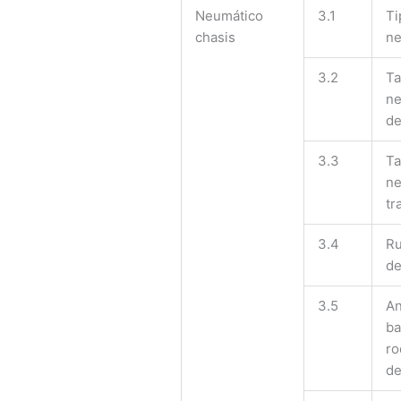
Neumático
3.1
Ti
chasis
ne
3.2
Ta
ne
de
3.3
Ta
ne
tr
3.4
Ru
de
3.5
An
ba
ro
de