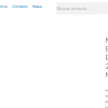
Buscar
Buscar
tros
Contacto
Mapa
I
E
E
M