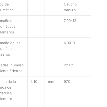
po de
Caucho
umático
macizo
maño de los
7.00-12
umáticos
lanteros
maño de los
6.00-9
umáticos
aseros
edas, número
2x / 2
lante / detrás
cho de la
b10
mm
970
nda de
dadura,
lantero