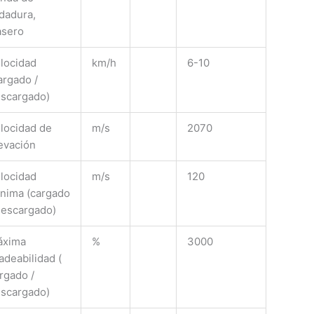
dadura,
asero
locidad
km/h
6-10
argado /
scargado)
locidad de
m/s
2070
evación
locidad
m/s
120
nima (cargado
descargado)
áxima
%
3000
adeabilidad (
rgado /
scargado)