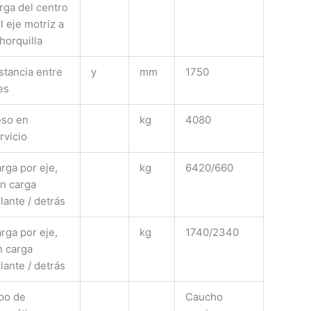
rga del centro
l eje motriz a
 horquilla
stancia entre
y
mm
1750
es
so en
kg
4080
rvicio
rga por eje,
kg
6420/660
n carga
lante / detrás
rga por eje,
kg
1740/2340
n carga
lante / detrás
po de
Caucho