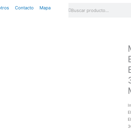
Buscar
Buscar
tros
Contacto
Mapa
I
E
E
3