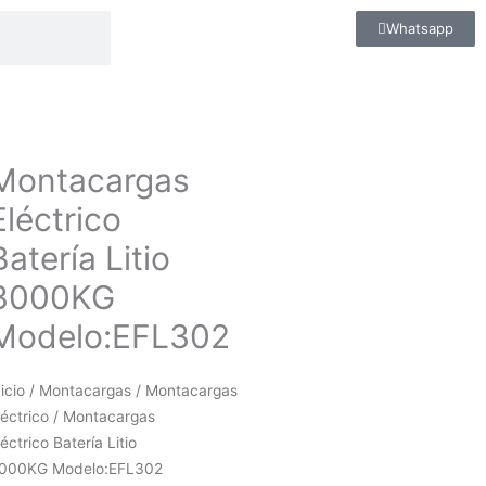
Whatsapp
Montacargas
Eléctrico
Batería Litio
3000KG
Modelo:EFL302
nicio
/
Montacargas
/
Montacargas
léctrico
/ Montacargas
léctrico Batería Litio
000KG Modelo:EFL302