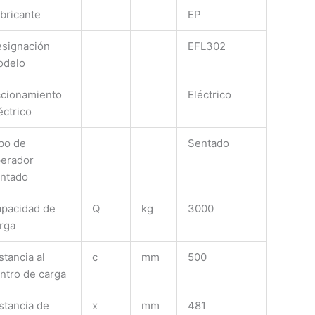
bricante
EP
signación
EFL302
odelo
cionamiento
Eléctrico
éctrico
po de
Sentado
erador
ntado
pacidad de
Q
kg
3000
rga
stancia al
c
mm
500
ntro de carga
stancia de
x
mm
481