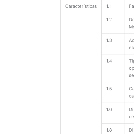
Características
1.1
Fa
1.2
De
M
1.3
Ac
el
1.4
Ti
op
se
1.5
Ca
ca
1.6
Di
ce
1.8
Di