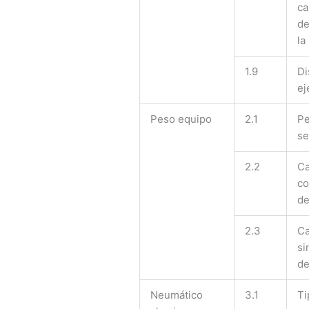
ca
de
la
1.9
Di
ej
Peso equipo
2.1
Pe
se
2.2
Ca
co
de
2.3
Ca
si
de
Neumático
3.1
Ti