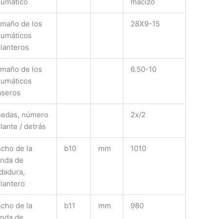
umático
macizo
maño de los
28X9-15
umáticos
lanteros
maño de los
6.50-10
umáticos
aseros
edas, número
2x/2
lante / detrás
cho de la
b10
mm
1010
nda de
dadura,
lantero
cho de la
b11
mm
980
nda de