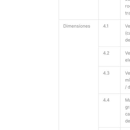
ro
tr
Dimensiones
4.1
Ve
(c
de
4.2
Ve
el
4.3
Ve
mí
/ 
4.4
M
gr
ca
de