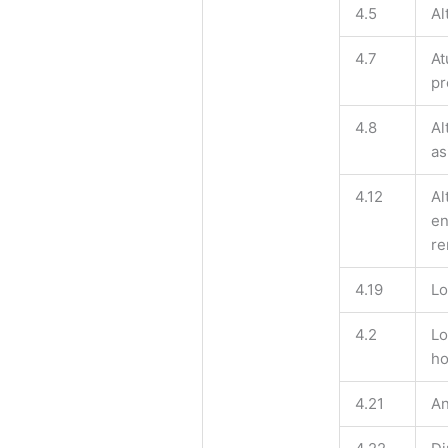
4.5
Al
4.7
At
pr
4.8
Al
as
4.12
Al
en
re
4.19
Lo
4.2
Lo
ho
4.21
An