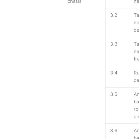
chasis
ne
3.2
Ta
ne
de
3.3
Ta
ne
tr
3.4
Ru
de
3.5
An
ba
ro
de
3.6
An
ba