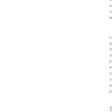
h
G
M
L
g
d
d
p
e
s
c
á
p