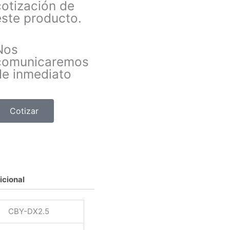
cotización de
este producto.
Nos
comunicaremos
de inmediato
Cotizar
icional
CBY-DX2.5