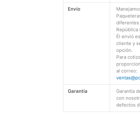
Envío
Manejamos
Paqueteras
diferentes
República
Él envió e
cliente y s
opción.
Para cotiz
proporcion
al correo:
ventas@po
Garantía
Garantía d
con nosotr
defectos d