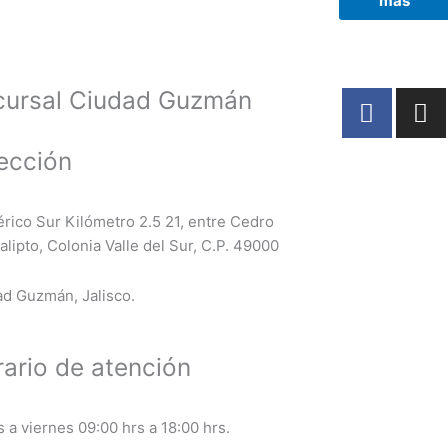
más
F
I
cursal Ciudad Guzmán
a
n
c
s
ección
e
t
b
a
o
g
érico Sur Kilómetro 2.5 21, entre Cedro
o
r
alipto, Colonia Valle del Sur, C.P. 49000
k
a
m
d Guzmán, Jalisco.
ario de atención
 a viernes 09:00 hrs a 18:00 hrs.