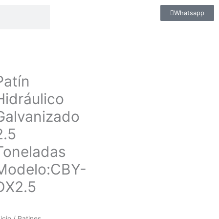
Whatsapp
Patín
Hidráulico
Galvanizado
2.5
Toneladas
Modelo:CBY-
DX2.5
nicio
/
Patines