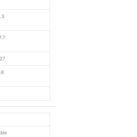
.3
7.7
/27
48
adas