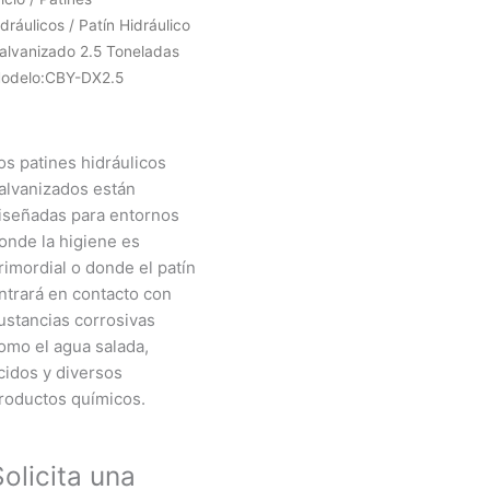
idráulicos
/ Patín Hidráulico
alvanizado 2.5 Toneladas
odelo:CBY-DX2.5
os patines hidráulicos
alvanizados están
iseñadas para entornos
onde la higiene es
rimordial o donde el patín
ntrará en contacto con
ustancias corrosivas
omo el agua salada,
cidos y diversos
roductos químicos.
Solicita una