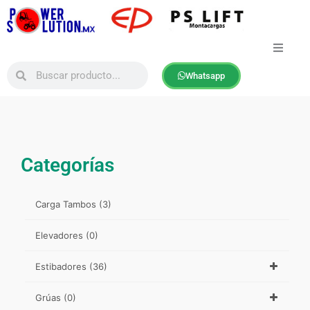
Ir
al
contenido
Buscar
Buscar
Whatsapp
nicio
osotros
ontacto
Categorías
Mapa
Carga Tambos
(3)
roductos
Elevadores
(0)
Estibadores
(36)
Grúas
(0)