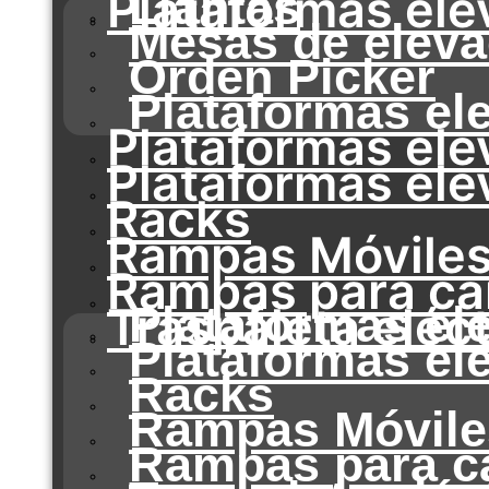
Plataformas ele
Llantas
Mesas de eleva
Orden Picker
Plataformas el
Plataformas ele
Plataformas elev
Racks
Rampas Móvile
Rampas para c
Traspaleta eléct
Plataformas el
Plataformas ele
Racks
Rampas Móvile
Rampas para c