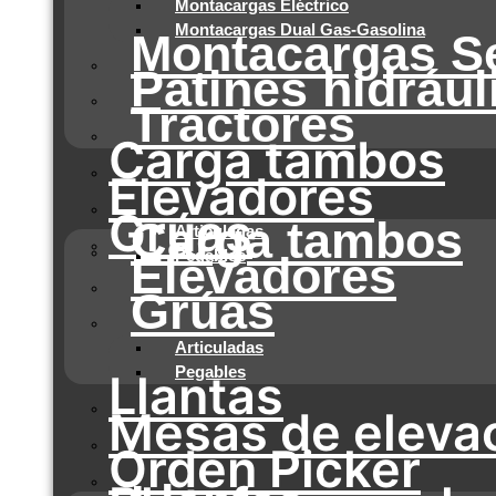
Montacargas Eléctrico
Montacargas Dual Gas-Gasolina
Montacargas S
Patines hidrául
Tractores
Carga tambos
Elevadores
Grúas
Carga tambos
Articuladas
Pegables
Elevadores
Grúas
Articuladas
Pegables
Llantas
Mesas de eleva
Orden Picker