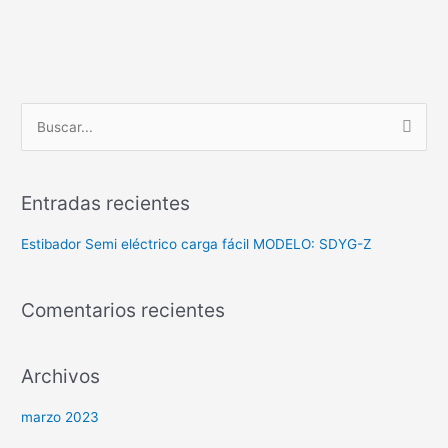
B
u
s
Entradas recientes
c
a
Estibador Semi eléctrico carga fácil MODELO: SDYG-Z
r
p
Comentarios recientes
o
r
Archivos
:
marzo 2023